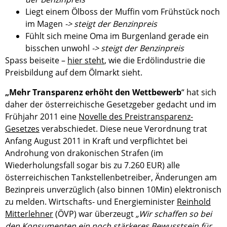
Liegt einem Ölboss der Muffin vom Frühstück noch
im Magen
-> steigt der Benzinpreis
Fühlt sich meine Oma im Burgenland gerade ein
bisschen unwohl
-> steigt der Benzinpreis
Spass beiseite –
hier steht
, wie die Erdölindustrie die
Preisbildung auf dem Ölmarkt sieht.
„Mehr Transparenz erhöht den Wettbewerb
“ hat sich
daher der österreichische Gesetzgeber gedacht und im
Frühjahr 2011 eine
Novelle des Preistransparenz-
Gesetzes
verabschiedet. Diese neue Verordnung trat
Anfang August 2011 in Kraft und verpflichtet bei
Androhung von drakonischen Strafen (im
Wiederholungsfall sogar bis zu 7.260 EUR) alle
österreichischen Tankstellenbetreiber, Änderungen am
Bezinpreis unverzüglich (also binnen 10Min) elektronisch
zu melden. Wirtschafts- und Energieminister
Reinhold
Mitterlehner
(ÖVP) war überzeugt
„Wir schaffen so bei
den Konsumenten ein noch stärkeres Bewusstsein für