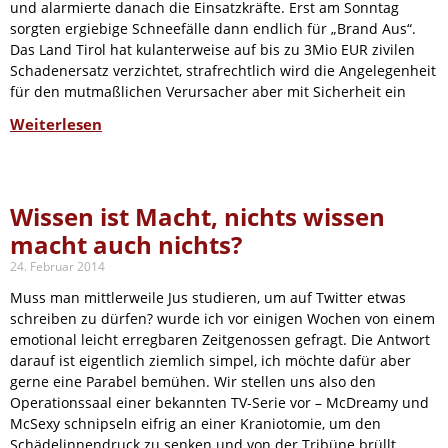
und alarmierte danach die Einsatzkräfte. Erst am Sonntag
sorgten ergiebige Schneefälle dann endlich für „Brand Aus“.
Das Land Tirol hat kulanterweise auf bis zu 3Mio EUR zivilen
Schadenersatz verzichtet, strafrechtlich wird die Angelegenheit
für den mutmaßlichen Verursacher aber mit Sicherheit ein
Weiterlesen
Wissen ist Macht, nichts wissen
macht auch nichts?
24. Februar 2014
Muss man mittlerweile Jus studieren, um auf Twitter etwas
schreiben zu dürfen? wurde ich vor einigen Wochen von einem
emotional leicht erregbaren Zeitgenossen gefragt. Die Antwort
darauf ist eigentlich ziemlich simpel, ich möchte dafür aber
gerne eine Parabel bemühen. Wir stellen uns also den
Operationssaal einer bekannten TV-Serie vor – McDreamy und
McSexy schnipseln eifrig an einer Kraniotomie, um den
Schädelinnendruck zu senken und von der Tribüne brüllt