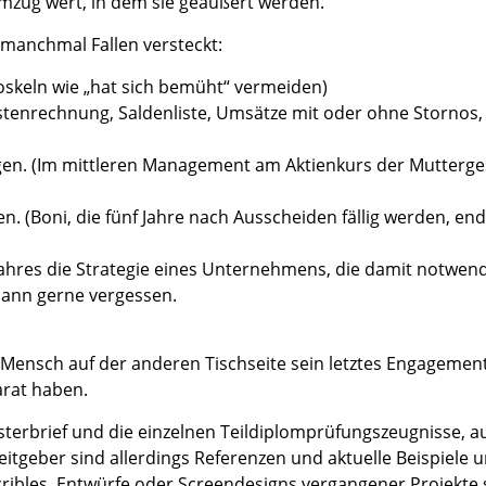
mzug wert, in dem sie geäußert werden.
 manchmal Fallen versteckt:
oskeln wie „hat sich bemüht“ vermeiden)
tenrechnung, Saldenliste, Umsätze mit oder ohne Stornos, 
iegen. (Im mittleren Management am Aktienkurs der Mutterge
. (Boni, die fünf Jahre nach Ausscheiden fällig werden, e
 Jahres die Strategie eines Unternehmens, die damit notwen
dann gerne vergessen.
r Mensch auf der anderen Tischseite sein letztes Engagement
arat haben.
sterbrief und die einzelnen Teildiplomprüfungszeugnisse, a
eitgeber sind allerdings Referenzen und aktuelle Beispiele u
ibles, Entwürfe oder Screendesigns vergangener Projekte 