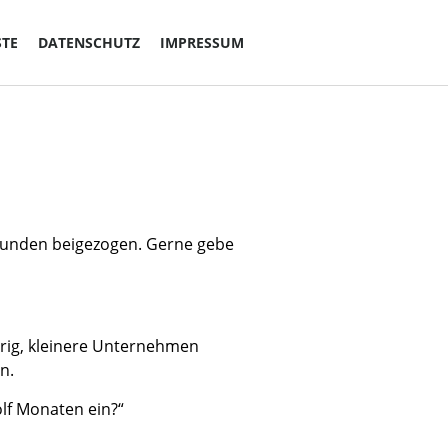
STE
DATENSCHUTZ
IMPRESSUM
0
runden beigezogen. Gerne gebe
erig, kleinere Unternehmen
n.
ölf Monaten ein?“