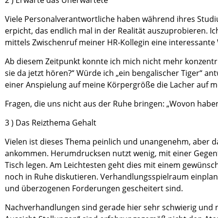
2 ) Erwarte das Unerwartete
Viele Personalverantwortliche haben während ihres Studi
erpicht, das endlich mal in der Realität auszuprobieren. I
mittels Zwischenruf meiner HR-Kollegin eine interessante W
Ab diesem Zeitpunkt konnte ich mich nicht mehr konzentri
sie da jetzt hören?“ Würde ich „ein bengalischer Tiger“ an
einer Anspielung auf meine Körpergröße die Lacher auf mei
Fragen, die uns nicht aus der Ruhe bringen: „Wovon haben
3 ) Das Reizthema Gehalt
Vielen ist dieses Thema peinlich und unangenehm, aber d
ankommen. Herumdrucksen nutzt wenig, mit einer Gegenfr
Tisch legen. Am Leichtesten geht dies mit einem gewünsch
noch in Ruhe diskutieren. Verhandlungsspielraum einplanen
und überzogenen Forderungen gescheitert sind.
Nachverhandlungen sind gerade hier sehr schwierig und ner