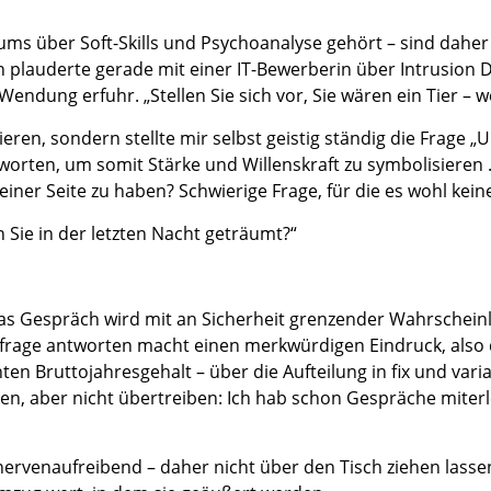
ums über Soft-Skills und Psychoanalyse gehört – sind daher
ch plauderte gerade mit einer IT-Bewerberin über Intrusion 
endung erfuhr. „Stellen Sie sich vor, Sie wären ein Tier – 
eren, sondern stellte mir selbst geistig ständig die Frage
tworten, um somit Stärke und Willenskraft zu symbolisieren 
ner Seite zu haben? Schwierige Frage, für die es wohl keine
 Sie in der letzten Nacht geträumt?“
as Gespräch wird mit an Sicherheit grenzender Wahrscheinl
age antworten macht einen merkwürdigen Eindruck, also d
ten Bruttojahresgehalt – über die Aufteilung in fix und va
, aber nicht übertreiben: Ich hab schon Gespräche miterlebt
venaufreibend – daher nicht über den Tisch ziehen lassen. Ni