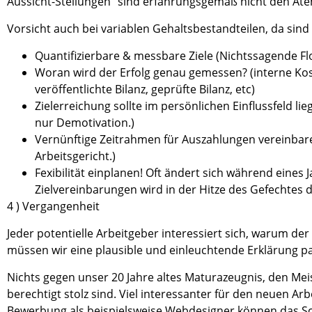
Aussicht-Stellungen“ sind erfahrungsgemäß nicht den Ate
Vorsicht auch bei variablen Gehaltsbestandteilen, da sind
Quantifizierbare & messbare Ziele (Nichtssagende Fl
Woran wird der Erfolg genau gemessen? (interne Kos
veröffentlichte Bilanz, geprüfte Bilanz, etc)
Zielerreichung sollte im persönlichen Einflussfeld l
nur Demotivation.)
Vernünftige Zeitrahmen für Auszahlungen vereinbaren
Arbeitsgericht.)
Fexibilität einplanen! Oft ändert sich während eines
Zielvereinbarungen wird in der Hitze des Gefechtes 
4 ) Vergangenheit
Jeder potentielle Arbeitgeber interessiert sich, warum de
müssen wir eine plausible und einleuchtende Erklärung p
Nichts gegen unser 20 Jahre altes Maturazeugnis, den Mei
berechtigt stolz sind. Viel interessanter für den neuen Arb
Bewerbung als beispielsweise Webdesigner können das Scr